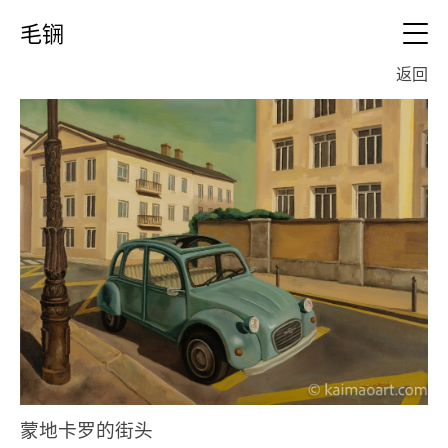
毛锎
EN
返回
简历
油画
版画
雕塑
摄影
展览
工作中
视频
蒙地卡罗的街头